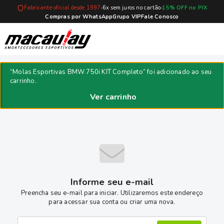
·
·
Fabricante oficial desde 1997
6x sem juros no cartão
15% OFF no PIX
Compras por WhatsApp
Grupo VIP
Fale Conosco
Compra segura
“Molas Esportivas BMW 750i KIT Completo” foi adicionado ao seu
carrinho.
Ver carrinho
Finalizar compra
Informe seu e-mail
Preencha seu e-mail para iniciar. Utilizaremos este endereço
para acessar sua conta ou criar uma nova.