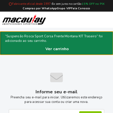
·
·
Fabricante oficial desde 1997
6x sem juros no cartão
15% OFF no PIX
Compras por WhatsApp
Grupo VIP
Fale Conosco
Compra segura
“Suspensão Rosca Sport Corsa Frente Montana KIT Traseiro” foi
adicionado ao seu carrinho.
Ver carrinho
Finalizar compra
Informe seu e-mail
Preencha seu e-mail para iniciar. Utilizaremos este endereço
para acessar sua conta ou criar uma nova.