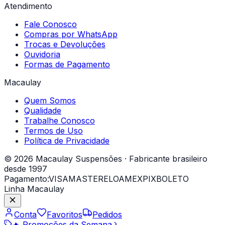
Atendimento
Fale Conosco
Compras por WhatsApp
Trocas e Devoluções
Ouvidoria
Formas de Pagamento
Macaulay
Quem Somos
Qualidade
Trabalhe Conosco
Termos de Uso
Política de Privacidade
© 2026 Macaulay Suspensões · Fabricante brasileiro
desde 1997
Pagamento:
VISA
MASTER
ELO
AMEX
PIX
BOLETO
Linha Macaulay
Conta
Favoritos
Pedidos
🔥 Promoções da Semana