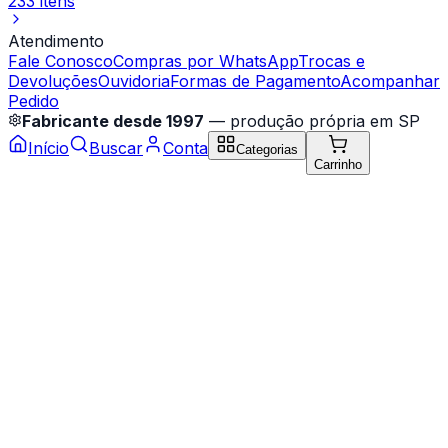
233 itens
Atendimento
Fale Conosco
Compras por WhatsApp
Trocas e
Devoluções
Ouvidoria
Formas de Pagamento
Acompanhar
Pedido
Fabricante desde 1997
— produção própria em SP
Início
Buscar
Conta
Categorias
Carrinho