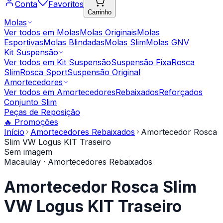
Conta
Favoritos
Carrinho
Molas
Ver todos em
Molas
Molas Originais
Molas
Esportivas
Molas Blindadas
Molas Slim
Molas GNV
Kit Suspensão
Ver todos em
Kit Suspensão
Suspensão Fixa
Rosca
Slim
Rosca Sport
Suspensão Original
Amortecedores
Ver todos em
Amortecedores
Rebaixados
Reforçados
Conjunto Slim
Peças de Reposição
🔥 Promoções
Início
Amortecedores Rebaixados
Amortecedor Rosca
Slim VW Logus KIT Traseiro
Sem imagem
Macaulay
· Amortecedores Rebaixados
Amortecedor Rosca Slim
VW Logus KIT Traseiro