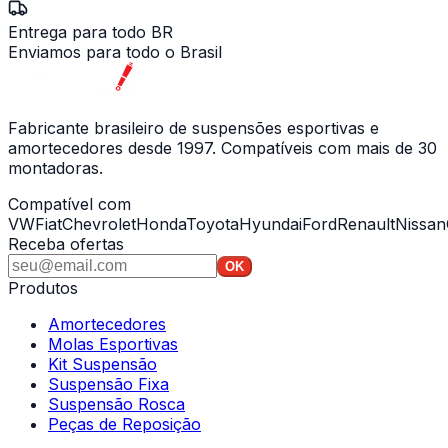
Entrega para todo BR
Enviamos para todo o Brasil
Fabricante brasileiro de suspensões esportivas e
amortecedores desde 1997. Compatíveis com mais de 30
montadoras.
Compatível com
VW
Fiat
Chevrolet
Honda
Toyota
Hyundai
Ford
Renault
Nissan
Receba ofertas
OK
Produtos
Amortecedores
Molas Esportivas
Kit Suspensão
Suspensão Fixa
Suspensão Rosca
Peças de Reposição