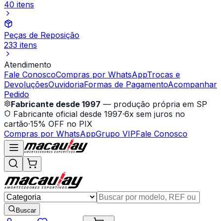
40 itens
Peças de Reposição
233 itens
Atendimento
Fale Conosco
Compras por WhatsApp
Trocas e
Devoluções
Ouvidoria
Formas de Pagamento
Acompanhar
Pedido
Fabricante desde 1997
— produção própria em SP
Fabricante oficial desde 1997
·
6x sem juros no
cartão
·
15% OFF no PIX
Compras por WhatsApp
Grupo VIP
Fale Conosco
Buscar