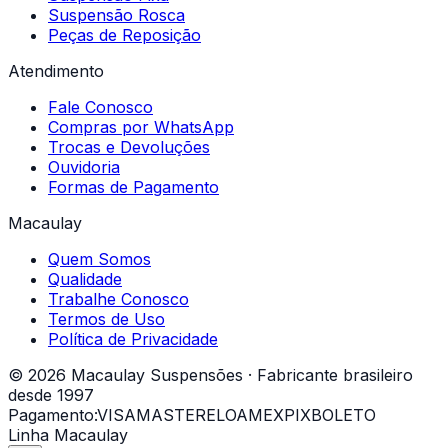
Suspensão Rosca
Peças de Reposição
Atendimento
Fale Conosco
Compras por WhatsApp
Trocas e Devoluções
Ouvidoria
Formas de Pagamento
Macaulay
Quem Somos
Qualidade
Trabalhe Conosco
Termos de Uso
Política de Privacidade
© 2026 Macaulay Suspensões · Fabricante brasileiro
desde 1997
Pagamento:
VISA
MASTER
ELO
AMEX
PIX
BOLETO
Linha Macaulay