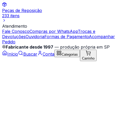
Peças de Reposição
233 itens
Atendimento
Fale Conosco
Compras por WhatsApp
Trocas e
Devoluções
Ouvidoria
Formas de Pagamento
Acompanhar
Pedido
Fabricante desde 1997
— produção própria em SP
Início
Buscar
Conta
Categorias
Carrinho