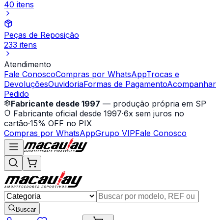
40 itens
Peças de Reposição
233 itens
Atendimento
Fale Conosco
Compras por WhatsApp
Trocas e
Devoluções
Ouvidoria
Formas de Pagamento
Acompanhar
Pedido
Fabricante desde 1997
— produção própria em SP
Fabricante oficial desde 1997
·
6x sem juros no
cartão
·
15% OFF no PIX
Compras por WhatsApp
Grupo VIP
Fale Conosco
Buscar