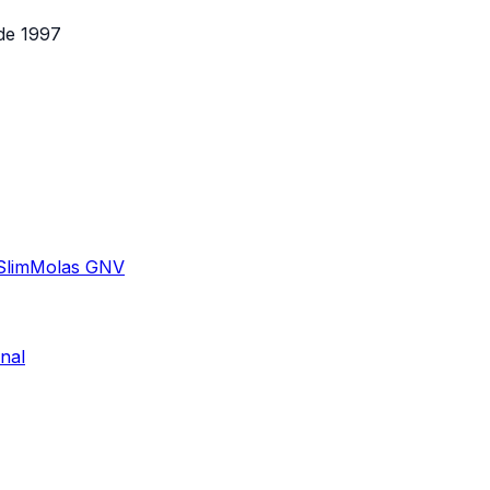
de 1997
Slim
Molas GNV
nal