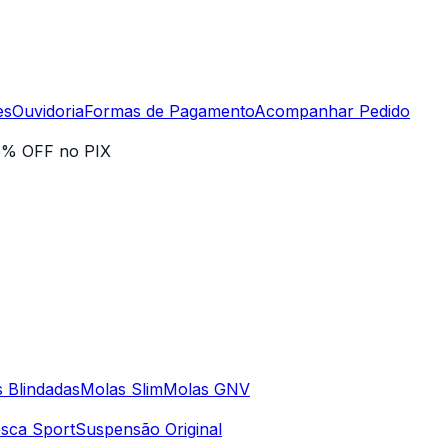
es
Ouvidoria
Formas de Pagamento
Acompanhar Pedido
5% OFF no PIX
 Blindadas
Molas Slim
Molas GNV
sca Sport
Suspensão Original