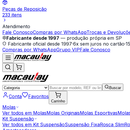
Peças de Reposição
233 itens
Atendimento
Fale Conosco
Compras por WhatsApp
Trocas e Devoluçõ
Fabricante desde 1997
— produção própria em SP
Fabricante oficial desde 1997
·
6x sem juros no cartão
·
1
Compras por WhatsApp
Grupo VIP
Fale Conosco
Buscar
Conta
Favoritos
Carrinho
Molas
Ver todos em
Molas
Molas Originais
Molas Esportivas
Molas
Kit Suspensão
Ver todos em
Kit Suspensão
Suspensão Fixa
Rosca Slim
Ro