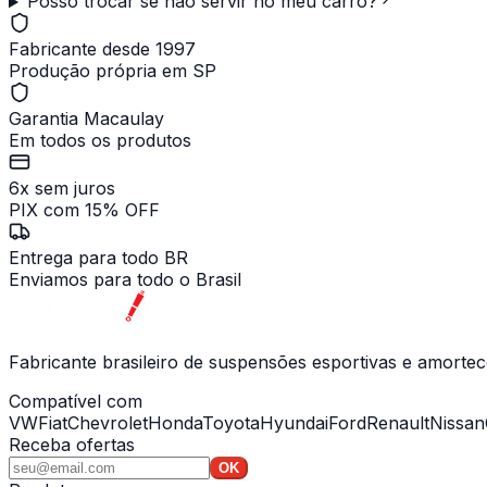
Posso trocar se não servir no meu carro?
Fabricante desde 1997
Produção própria em SP
Garantia Macaulay
Em todos os produtos
6x sem juros
PIX com 15% OFF
Entrega para todo BR
Enviamos para todo o Brasil
Fabricante brasileiro de suspensões esportivas e amort
Compatível com
VW
Fiat
Chevrolet
Honda
Toyota
Hyundai
Ford
Renault
Nissan
Receba ofertas
OK