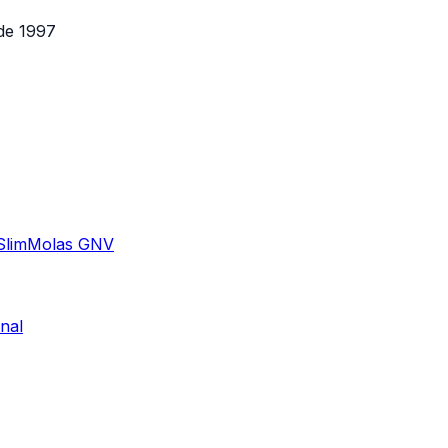
de 1997
Slim
Molas GNV
nal