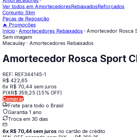
Amortecedores
Ver todos em
Amortecedores
Rebaixados
Reforçados
Conjunto Slim
Peças de Reposição
🔥 Promoções
Início
Amortecedores Rebaixados
Amortecedor Rosca Sp
Sem imagem
Macaulay
· Amortecedores Rebaixados
Amortecedor Rosca Sport Che
REF:
REF344145-1
R$ 422,65
6x R$ 70,44 sem juros
PIX
R$ 359,25
(15% OFF)
Comprar
Frete para todo o Brasil
Garantia 1 ano
Troca em 30 dias
6x R$ 70,44 sem juros
no cartão de crédito