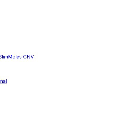
Slim
Molas GNV
nal