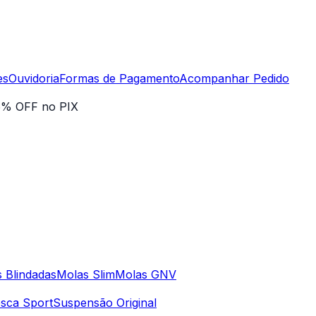
es
Ouvidoria
Formas de Pagamento
Acompanhar Pedido
5% OFF no PIX
 Blindadas
Molas Slim
Molas GNV
sca Sport
Suspensão Original