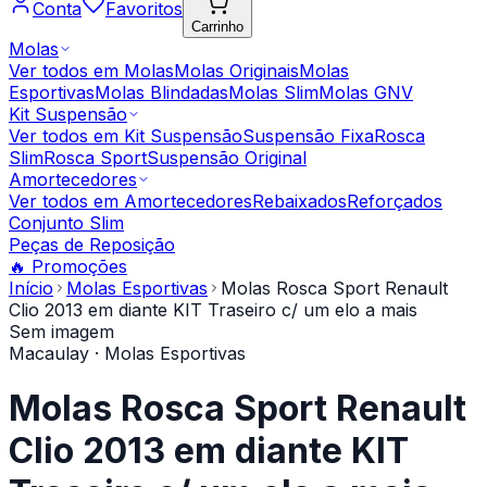
Conta
Favoritos
Carrinho
Molas
Ver todos em
Molas
Molas Originais
Molas
Esportivas
Molas Blindadas
Molas Slim
Molas GNV
Kit Suspensão
Ver todos em
Kit Suspensão
Suspensão Fixa
Rosca
Slim
Rosca Sport
Suspensão Original
Amortecedores
Ver todos em
Amortecedores
Rebaixados
Reforçados
Conjunto Slim
Peças de Reposição
🔥 Promoções
Início
Molas Esportivas
Molas Rosca Sport Renault
Clio 2013 em diante KIT Traseiro c/ um elo a mais
Sem imagem
Macaulay
· Molas Esportivas
Molas Rosca Sport Renault
Clio 2013 em diante KIT