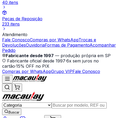
40 itens
Peças de Reposição
233 itens
Atendimento
Fale Conosco
Compras por WhatsApp
Trocas e
Devoluções
Ouvidoria
Formas de Pagamento
Acompanhar
Pedido
Fabricante desde 1997
— produção própria em SP
Fabricante oficial desde 1997
·
6x sem juros no
cartão
·
15% OFF no PIX
Compras por WhatsApp
Grupo VIP
Fale Conosco
Buscar