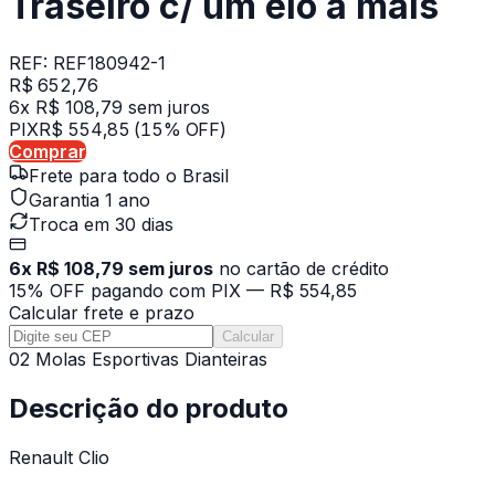
Traseiro c/ um elo a mais
REF:
REF180942-1
R$ 652,76
6x R$ 108,79 sem juros
PIX
R$ 554,85
(15% OFF)
Comprar
Frete para todo o Brasil
Garantia 1 ano
Troca em 30 dias
6x R$ 108,79 sem juros
no cartão de crédito
15% OFF pagando com PIX —
R$ 554,85
Calcular frete e prazo
Calcular
02 Molas Esportivas Dianteiras
Descrição do produto
Renault Clio