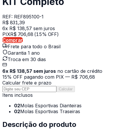
KIT Completo
REF:
REF895100-1
R$ 831,39
6x R$ 138,57 sem juros
PIX
R$ 706,68
(15% OFF)
Comprar
Frete para todo o Brasil
Garantia 1 ano
Troca em 30 dias
6x R$ 138,57 sem juros
no cartão de crédito
15% OFF pagando com PIX —
R$ 706,68
Calcular frete e prazo
Calcular
Itens inclusos
02
Molas Esportivas Dianteiras
02
Molas Esportivas Traseiras
Descrição do produto