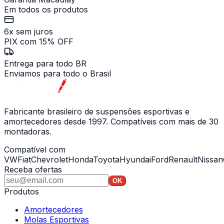
Em todos os produtos
6x sem juros
PIX com 15% OFF
Entrega para todo BR
Enviamos para todo o Brasil
Fabricante brasileiro de suspensões esportivas e
amortecedores desde 1997. Compatíveis com mais de 30
montadoras.
Compatível com
VW
Fiat
Chevrolet
Honda
Toyota
Hyundai
Ford
Renault
Nissan
Receba ofertas
OK
Produtos
Amortecedores
Molas Esportivas