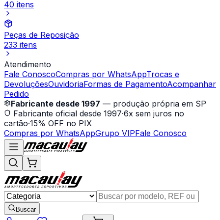
40 itens
Peças de Reposição
233 itens
Atendimento
Fale Conosco
Compras por WhatsApp
Trocas e
Devoluções
Ouvidoria
Formas de Pagamento
Acompanhar
Pedido
Fabricante desde 1997
— produção própria em SP
Fabricante oficial desde 1997
·
6x sem juros no
cartão
·
15% OFF no PIX
Compras por WhatsApp
Grupo VIP
Fale Conosco
Buscar