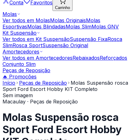
Conta
Favoritos
Carrinho
Molas
Ver todos em
Molas
Molas Originais
Molas
Esportivas
Molas Blindadas
Molas Slim
Molas GNV
Kit Suspensão
Ver todos em
Kit Suspensão
Suspensão Fixa
Rosca
Slim
Rosca Sport
Suspensão Original
Amortecedores
Ver todos em
Amortecedores
Rebaixados
Reforçados
Conjunto Slim
Peças de Reposição
🔥 Promoções
Início
Peças de Reposição
Molas Suspensão rosca
Sport Ford Escort Hobby KIT Completo
Sem imagem
Macaulay
· Peças de Reposição
Molas Suspensão rosca
Sport Ford Escort Hobby